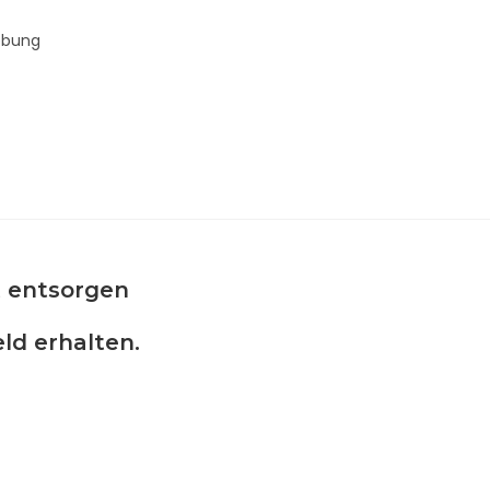
ebung
t entsorgen
ld erhalten.