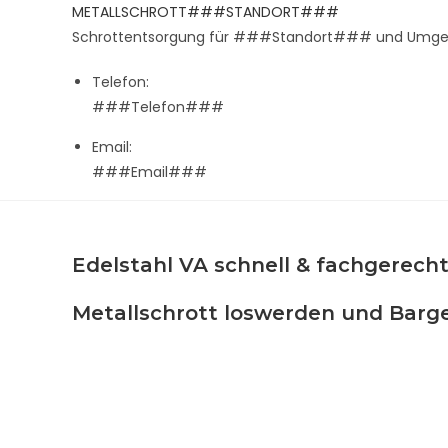
Zum
METALLSCHROTT###STANDORT###
Inhalt
Schrottentsorgung für ###Standort### und Umg
springen
Telefon:
###Telefon###
Email:
###Email###
Edelstahl VA schnell & fachgerech
Metallschrott loswerden und Barge