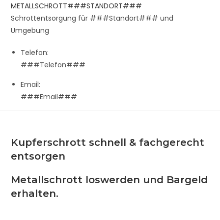
Zum
METALLSCHROTT###STANDORT###
Inhalt
Schrottentsorgung für ###Standort### und
springen
Umgebung
Telefon:
###Telefon###
Email:
###Email###
Kupferschrott schnell & fachgerecht
entsorgen
Metallschrott loswerden und Bargeld
erhalten.