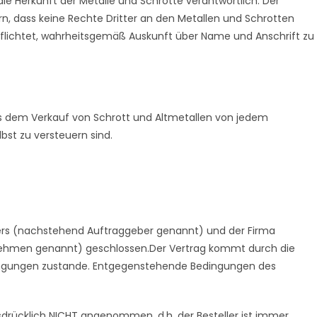
ie Herkunft der Metalle und Schrotte verantwortlich. Der
rn, dass keine Rechte Dritter an den Metallen und Schrotten
rpflichtet, wahrheitsgemäß Auskunft über Name und Anschrift zu
aus dem Verkauf von Schrott und Altmetallen von jedem
bst zu versteuern sind.
ners (nachstehend Auftraggeber genannt) und der Firma
ehmen genannt) geschlossen.Der Vertrag kommt durch die
ngungen zustande. Entgegenstehende Bedingungen des
drücklich NICHT angenommen, d.h. der Besteller ist immer