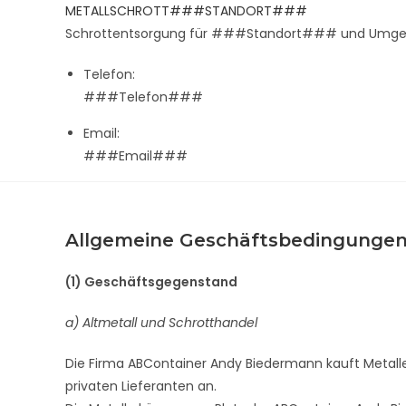
Zum
METALLSCHROTT###STANDORT###
Inhalt
Schrottentsorgung für ###Standort### und Umg
springen
Telefon:
###Telefon###
Email:
###Email###
Allgemeine Geschäftsbedingunge
(1) Geschäftsgegenstand
a) Altmetall und Schrotthandel
Die Firma ABContainer Andy Biedermann kauft Metalle
privaten Lieferanten an.