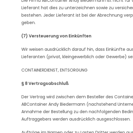
Die Firma ABContainer Andy Biedermann ist nicht für d
Lieferant hat dies zu unterzeichnen sowie zu versiche
bestehen. Jeder Lieferant ist bei der Abrechnung ve
geben.
(7) Versteuerung von Einkünften
Wir weisen ausdrücklich darauf hin, dass Einkünfte 
Lieferanten (privat, kleingewerblich oder Gewerbe) sel
CONTAINERDIENST, ENTSORGUNG
§ 8 Vertragsabschluß
Der Vertrag wird zwischen dem Besteller des Contai
ABContainer Andy Biedermann (nachstehend Untern
Annahme der Bestellung zu den nachfolgenden Bedi
Auftraggebers werden ausdrücklich ausgeschlossen.
Aufträge im Namen oder zu Lasten Dritter werden aus