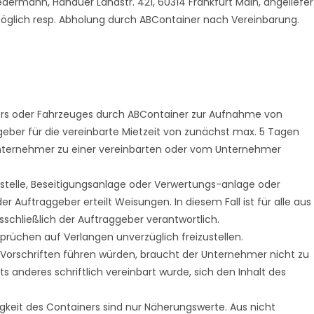
dermann, Hanauer Landstr. 421, 60314 Frankfurt Main, angeliefer
 möglich resp. Abholung durch ABContainer nach Vereinbarung.
ners oder Fahrzeuges durch ABContainer zur Aufnahme von
geber für die vereinbarte Mietzeit von zunächst max. 5 Tagen
Unternehmer zu einer vereinbarten oder vom Unternehmer
stelle, Beseitigungsanlage oder Verwertungs-anlage oder
 Auftraggeber erteilt Weisungen. In diesem Fall ist für alle aus
chließlich der Auftraggeber verantwortlich.
rüchen auf Verlangen unverzüglich freizustellen.
orschriften führen würden, braucht der Unternehmer nicht zu
s anderes schriftlich vereinbart wurde, sich den Inhalt des
eit des Containers sind nur Näherungswerte. Aus nicht