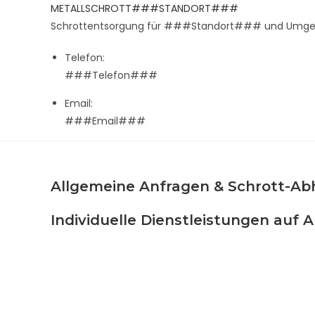
Zum
METALLSCHROTT###STANDORT###
Inhalt
Schrottentsorgung für ###Standort### und Umg
springen
Telefon:
###Telefon###
Email:
###Email###
Allgemeine Anfragen & Schrott-Ab
Individuelle Dienstleistungen auf 