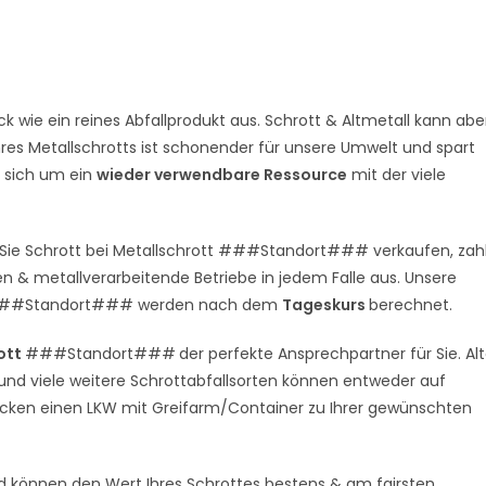
k wie ein reines Abfallprodukt aus. Schrott & Altmetall kann abe
res Metallschrotts ist schonender für unsere Umwelt und spart
s sich um ein
wieder verwendbare Ressource
mit der viele
 Sie Schrott bei Metallschrott ###Standort### verkaufen, zah
n & metallverarbeitende Betriebe in jedem Falle aus. Unsere
 in ###Standort### werden nach dem
Tageskurs
berechnet.
ott
###Standort###
der perfekte Ansprechpartner für Sie. Al
 und viele weitere Schrottabfallsorten können entweder auf
hicken einen LKW mit Greifarm/Container zu Ihrer gewünschten
d können den Wert Ihres Schrottes bestens & am fairsten