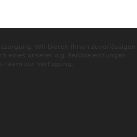
tsorgung. Wir bieten Ihnen zuverlässigen
h eines unserer o.g. Serviceleistungen
ce-Team zur Verfügung.