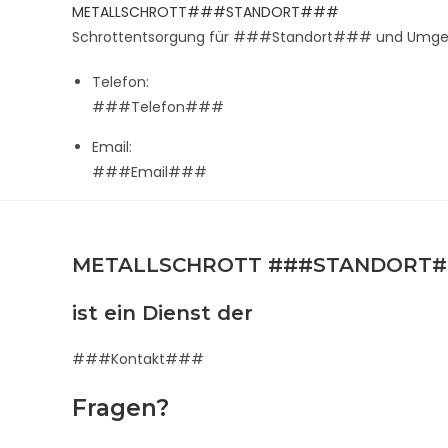
Zum
METALLSCHROTT###STANDORT###
Inhalt
Schrottentsorgung für ###Standort### und Umg
springen
Telefon:
###Telefon###
Email:
###Email###
METALLSCHROTT ###STANDORT
ist ein Dienst der
###Kontakt###
Fragen?