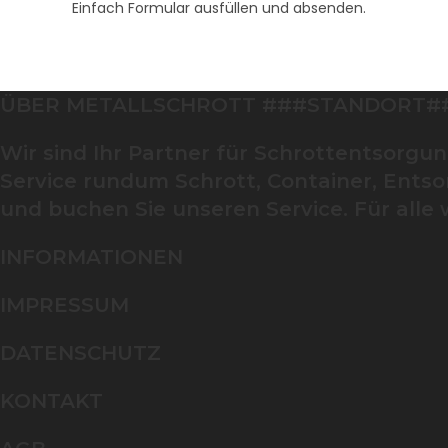
Einfach Formular ausfüllen und absenden.
ÜBER METALLSCHROTT ###STANDORT#
Wir sind Ihr Partner für Schrottentsorgu
Service rundum Schrott, Container, Entso
und buchen Sie unseren Service. Für alle
INFORMATIONEN
IMPRESSUM
DATENSCHUTZ
KONTAKT